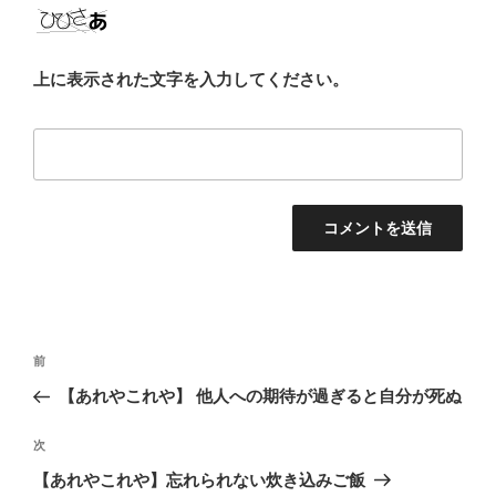
上に表示された文字を入力してください。
投
前
前
稿
の
【あれやこれや】 他人への期待が過ぎると自分が死ぬ
ナ
投
ビ
稿
次
次
ゲ
の
【あれやこれや】忘れられない炊き込みご飯