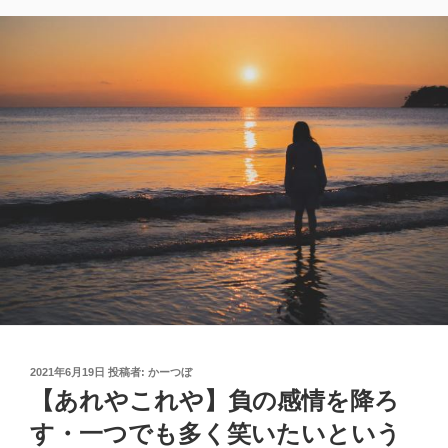
投
2021年6月19日
投稿者:
かーつぼ
稿
【あれやこれや】負の感情を降ろ
日:
す・一つでも多く笑いたいという