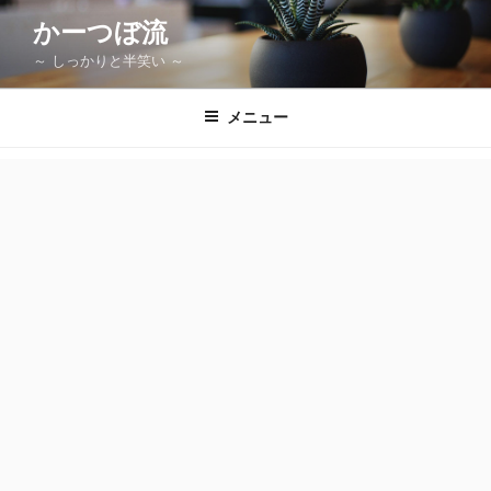
コ
かーつぼ流
ン
～ しっかりと半笑い ～
テ
ン
ツ
メニュー
へ
ス
キ
ッ
プ