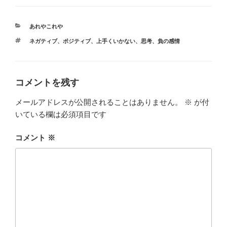
カ
あれやこれや
テ
タ
ネガティブ
、
ポジティブ
、
上手くいかない
、
思考
、
負の感情
ゴ
グ
リ
ー
コメントを残す
メールアドレスが公開されることはありません。
※
が付
いている欄は必須項目です
コメント
※