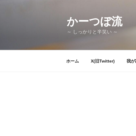
コ
ン
テ
かーつぼ流
ン
～ しっかりと半笑い ～
ツ
へ
ス
キ
ホーム
X(旧Twitter)
我が
ッ
プ