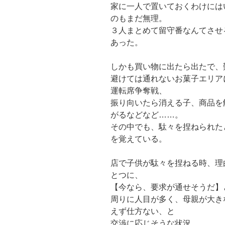
家に一人で置いておくわけには
のもまだ無理。
３人まとめて留守番なんてさせ
あった。
しかも買い物に出たら出たで、
避けては通れないお菓子エリア
運転席争奪戦、
振り向いたら消える子、商品を
がるなどなど……。
その中でも、駄々を捏ねられた
を覚えている。
店で子供が駄々を捏ねる時、理
とつに、
【今なら、要求が通せそうだ】
周りに人目が多く、母親が大き
えず仕方ない、と
交渉に応じそうな状況。