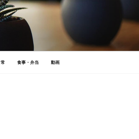
日常
食事・弁当
動画