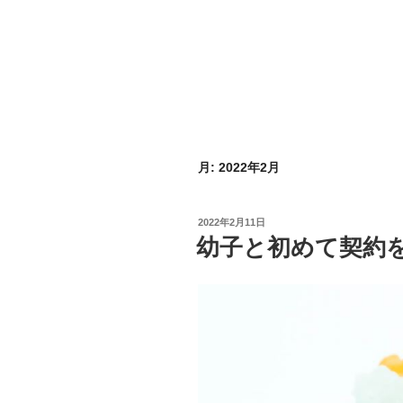
月:
2022年2月
投
2022年2月11日
稿
幼子と初めて契約
日: