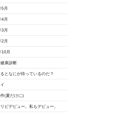
年5月
年4月
年3月
年2月
年10月
れ健康診断
けるとなにが待っているのだ？
ライ
件(夏だけに)
パリピデビュー。私もデビュー。