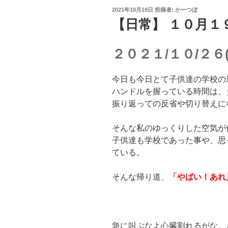
投
2021年10月19日
投稿者:
かーつぼ
稿
【日常】 １０月１
日:
２０２１/１０/２６(
今日も今日とて子供達の学校の
ハンドルを握っている時間は、
振り返っての反省や切り替えに
そんな私のゆっくりした空気が
子供達も学校であった事や、思
ている。
そんな帰り道、
「やばい！あれ
急に叫ぶなよ心臓割れるがな、