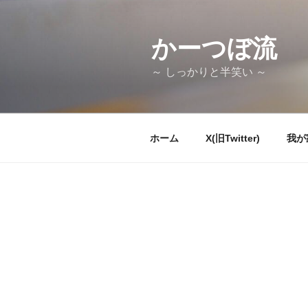
コ
ン
テ
かーつぼ流
ン
～ しっかりと半笑い ～
ツ
へ
ス
キ
ホーム
X(旧Twitter)
我が
ッ
プ