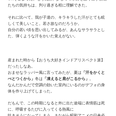
たちの気持ちは、判り過ぎる程に理解できた。
それに比べて。我が子達の、キラキラした汗がとても眩
しくて美しいこと。若さ故なのだろうか。
自分の若い頃を思い出してみるが、あんなサラサラとし
た、弾くような汗をかいた覚えがない。
産まれた時から【おうち大好きインドアリスペクト派】
だったしなあ。
おませなラッパー風に言ってみたが、夏は
「汗をかくと
べとつくから」
冬は
「凍えると肩がこるから」
。
なんだかんだで空調の効いた室内にいるのがデフォの身
体を作り上げてしまった。
だもんで、この時期になると外に出た途端に表情筋は死
に、呼吸するたびに入ってくる熱風に
吐きそうになってしまう。さながら昭和アニメの日傘必