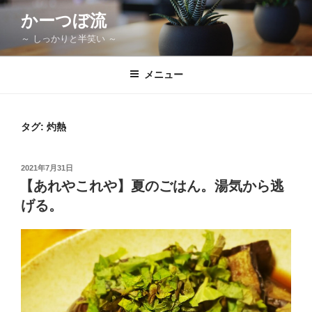
コ
かーつぼ流
ン
～ しっかりと半笑い ～
テ
ン
ツ
メニュー
へ
ス
キ
タグ:
灼熱
ッ
プ
投
2021年7月31日
稿
【あれやこれや】夏のごはん。湯気から逃
日:
げる。