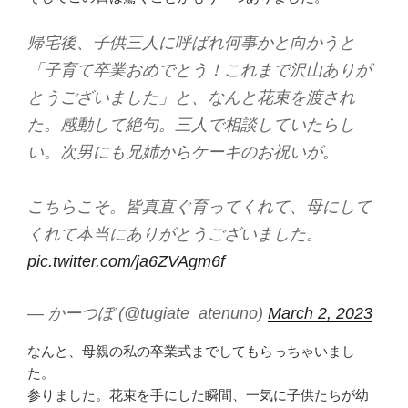
帰宅後、子供三人に呼ばれ何事かと向かうと
「子育て卒業おめでとう！これまで沢山ありが
とうございました」と、なんと花束を渡され
た。感動して絶句。三人で相談していたらし
い。次男にも兄姉からケーキのお祝いが。
こちらこそ。皆真直ぐ育ってくれて、母にして
くれて本当にありがとうございました。
pic.twitter.com/ja6ZVAgm6f
— かーつぼ (@tugiate_atenuno)
March 2, 2023
なんと、母親の私の卒業式までしてもらっちゃいまし
た。
参りました。花束を手にした瞬間、一気に子供たちが幼