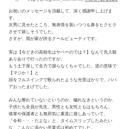
お祝いのメッセージを頂戴して、深く感謝申し上げま
す。
次男に見せたところ、無表情を装いつつも鼻をヒクヒク
させて嬉しそうでした。
さすが、我が家が誇るクールビューティです。
実は【今どきの高校生はヤベーのでは？】なんて先入観
ありありで行ったのですが、
もう土下座して全力で謝らなくちゃでした。逆の意味で
【マジか！】と
頭をフルスイングで殴られたような光景ばかりで、ババ
アおったまげでした。
みんな擦れていないというのか、穢れなきというのか、
子供たち全員が先生、男性とも女性ともはもちろん、
後輩や保護者とも無邪気に素直に接しあっていて、
『令和・・・だよな』と、タイムスリップしたみたい
な、こんなに温かい卒業式は初めてでした。