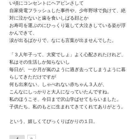
い頃にコンセントにヘアピンさして
自家発電フラッシュした事件や、少年野球で負けて、絶
対に泣かないと歯を食いしばる顔とか
お寿司を運ぶのにひっくり返して大泣きしている姿が浮
かんできて、
涙が出るばかりで、なにも言葉が出ませんでした。
「３人年子って、大変でしょ」よく心配されたけれど、
私はその生活しか知らないし
毎日が、一か月が嵐のように過ぎ去ってしまうように暮
らしてきただけですが
何も出来ない、しゃべれない赤ちゃん３人が、
こんなにしっかりと大人になっていたんですね。
私のほうこそ、今日まで沢山学ばせてもらいました。
子供たち、私のもとに生まれてきてくれてありがとう。
という、嬉しくてびっくりばかりの１日。