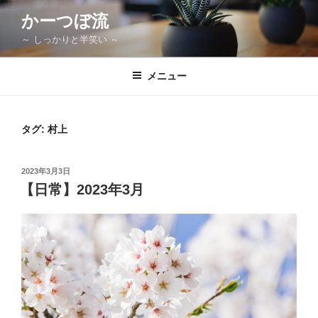
コ
かーつぼ流
ン
～ しっかりと半笑い ～
テ
ン
ツ
メニュー
へ
ス
キ
タグ:
村上
ッ
プ
投
2023年3月3日
稿
【日常】2023年3月
日: