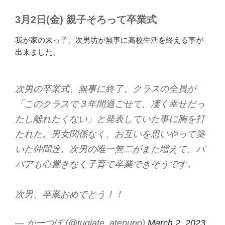
3月2日(金) 親子そろって卒業式
我が家の末っ子、次男坊が無事に高校生活を終える事が
出来ました。
次男の卒業式、無事に終了。クラスの全員が
「このクラスで３年間過ごせて、凄く幸せだっ
たし離れたくない」と発表していた事に胸を打
たれた。男女関係なく、お互いを思いやって築
いた仲間達。次男の唯一無二がまた増えて、バ
バアも心置きなく子育て卒業できそうです。
次男、卒業おめでとう！！
— かーつぼ (@tugiate_atenuno)
March 2, 2023