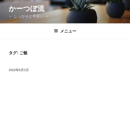
コ
かーつぼ流
ン
～ しっかりと半笑い ～
テ
ン
ツ
メニュー
へ
ス
キ
タグ:
ご飯
ッ
プ
投
2022年6月1日
稿
日: