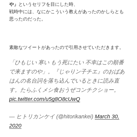
や」
というセリフを目にした時、
戦時中には、なにかこういう教えがあったのかしらとも
思ったのだった。
素敵なツイートがあったので引用させていただきます。
「ひもじい 寒い もう死にたい 不幸はこの順番
で来ますのや」。『じゃりン子チエ』のおばあ
はんの名台詞を落ち込んでいるときに読み直
す。たらふくメシ食おうぜコンチクショー。
pic.twitter.com/u5g8O8cUwQ
— ヒトリカンケイ (@hitorikankei)
March 30,
2020