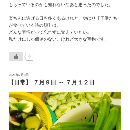
もらっているのかも知れないなあと思ったのでした。
楽ちんに逃げる日も多くあるけれど、やはり【子供たち
が食べている時の顔】は、
どんな表情だって忘れずに覚えていたい。
私だけにしか価値のない、けれど大きな宝物です。
8
投
2021年7月9日
稿
【日常】 ７月９日 ～ ７月１２日
日: