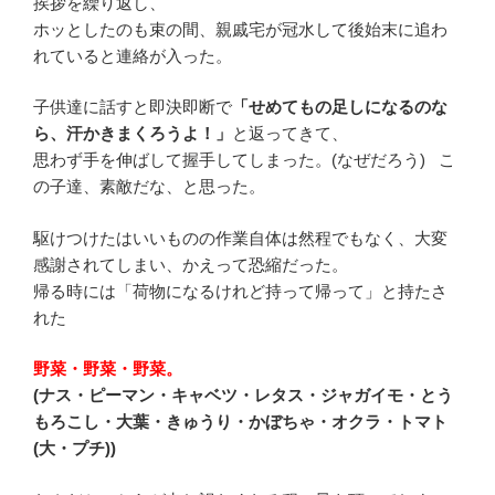
挨拶を繰り返し、
ホッとしたのも束の間、親戚宅が冠水して後始末に追わ
れていると連絡が入った。
子供達に話すと即決即断で
「せめてもの足しになるのな
ら、汗かきまくろうよ！」
と返ってきて、
思わず手を伸ばして握手してしまった。(なぜだろう) こ
の子達、素敵だな、と思った。
駆けつけたはいいものの作業自体は然程でもなく、大変
感謝されてしまい、かえって恐縮だった。
帰る時には「荷物になるけれど持って帰って」と持たさ
れた
野菜・野菜・野菜。
(ナス・ピーマン・キャベツ・レタス・ジャガイモ・とう
もろこし・大葉・きゅうり・かぼちゃ・オクラ・トマト
(大・プチ))