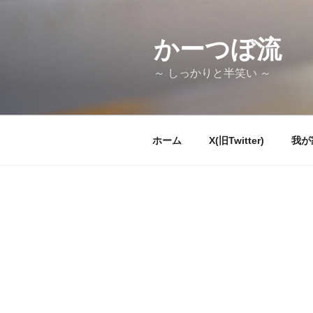
コ
ン
テ
かーつぼ流
ン
～ しっかりと半笑い ～
ツ
へ
ス
キ
ホーム
X(旧Twitter)
我が
ッ
プ