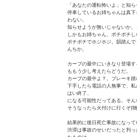
「あなたの運転怖いよ」と知ら
停車しているお姉ちゃんは真下
わない。
知らせようが無いじゃないか。
しかもお姉ちゃん、ポチポチし
ポチポチでホジホジ。韻踏んで
んちか。
カーブの最中にいきなり登場す
ももう少し考えたらどうだ。
カーブの最中よ？。ブレーキ踏
下手したら電話の人無事で、私
はい終了、
になる可能性だってある。そん
そうなったら火付けに行くぞ(物
結果的に後日死亡事故になって
渋滞は事故のせいだったと判っ