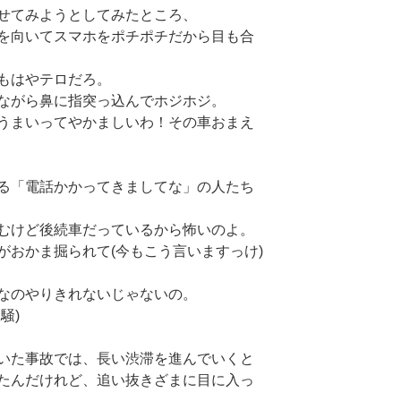
せてみようとしてみたところ、
を向いてスマホをポチポチだから目も合
もはやテロだろ。
ながら鼻に指突っ込んでホジホジ。
うまいってやかましいわ！その車おまえ
る「電話かかってきましてな」の人たち
むけど後続車だっているから怖いのよ。
がおかま掘られて(今もこう言いますっけ)
なのやりきれないじゃないの。
騒)
いた事故では、長い渋滞を進んでいくと
たんだけれど、追い抜きざまに目に入っ