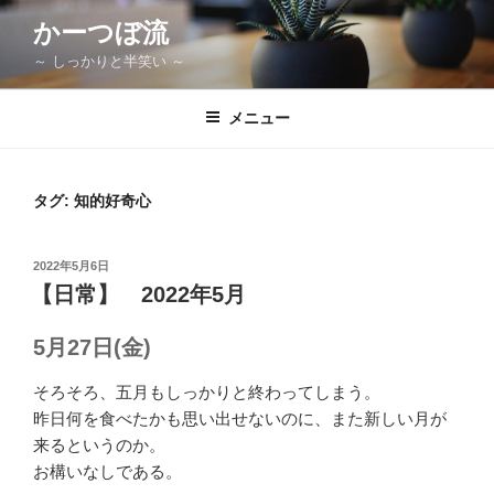
コ
かーつぼ流
ン
～ しっかりと半笑い ～
テ
ン
ツ
メニュー
へ
ス
キ
タグ:
知的好奇心
ッ
プ
投
2022年5月6日
稿
【日常】 2022年5月
日:
5月27日(金)
そろそろ、五月もしっかりと終わってしまう。
昨日何を食べたかも思い出せないのに、また新しい月が
来るというのか。
お構いなしである。