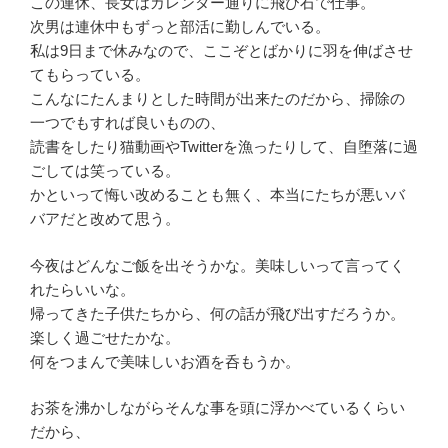
この連休、長女はカレンダー通りに飛び石で仕事。
次男は連休中もずっと部活に勤しんでいる。
私は9日まで休みなので、ここぞとばかりに羽を伸ばさせ
てもらっている。
こんなにたんまりとした時間が出来たのだから、掃除の
一つでもすれば良いものの、
読書をしたり猫動画やTwitterを漁ったりして、自堕落に過
ごしては笑っている。
かといって悔い改めることも無く、本当にたちが悪いバ
バアだと改めて思う。
今夜はどんなご飯を出そうかな。美味しいって言ってく
れたらいいな。
帰ってきた子供たちから、何の話が飛び出すだろうか。
楽しく過ごせたかな。
何をつまんで美味しいお酒を呑もうか。
お茶を沸かしながらそんな事を頭に浮かべているくらい
だから、