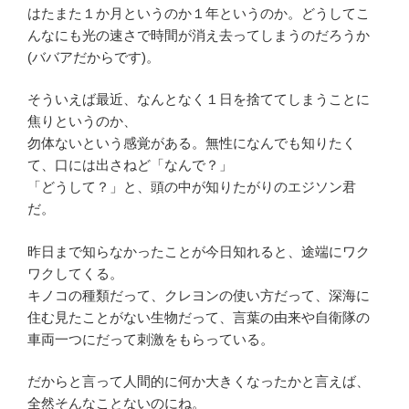
はたまた１か月というのか１年というのか。どうしてこ
んなにも光の速さで時間が消え去ってしまうのだろうか
(ババアだからです)。
そういえば最近、なんとなく１日を捨ててしまうことに
焦りというのか、
勿体ないという感覚がある。無性になんでも知りたく
て、口には出さねど「なんで？」
「どうして？」と、頭の中が知りたがりのエジソン君
だ。
昨日まで知らなかったことが今日知れると、途端にワク
ワクしてくる。
キノコの種類だって、クレヨンの使い方だって、深海に
住む見たことがない生物だって、言葉の由来や自衛隊の
車両一つにだって刺激をもらっている。
だからと言って人間的に何か大きくなったかと言えば、
全然そんなことないのにね。