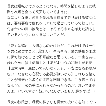
長女は運転ができるようになり、時間を惜しむように彼
氏や友達と会って充実しているようだ。
なによりな事。何事も倒れる直前まで走り続ける彼女に
は、要所要所で疲れをほぐして過ごしていって欲しい。
付き合いの長い彼氏とは、そろそろ未来を考えた話もし
ているという。益々喜ばしいことだ。
「愛」は確かに大切なものだけれど、これだけでは一生
を共に過ごすことは難しい。そもそも、愛の熱量を永遠
に保ち続けることは不可能だと思っている。一生を共に
歩むためには【信頼】と【ほどよい心の距離】が必要。
【四六時中一緒にいてもいなくとも、不安になる必要が
ない、なぜなら心配する必要が無いから】これらを築く
ことが出来たら多くの問題は回避できる。こう言っては
なんだが、私の手に入れらなかったものだ。泣いてませ
んよ。いいですか？泣いてなんかいません(鼻水ずばー)
長女の彼氏は、母親の私よりも長女の扱い方を知ってい