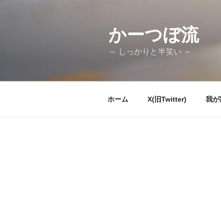
コ
ン
テ
かーつぼ流
ン
～ しっかりと半笑い ～
ツ
へ
ス
キ
ホーム
X(旧Twitter)
我が
ッ
プ