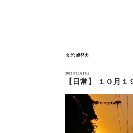
タグ:
瞬発力
投
2021年10月19日
稿
【日常】 １０月１
日: