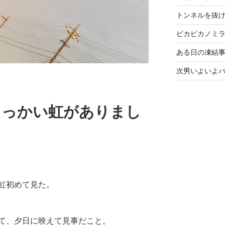
トンネルを抜
ピカピカノミ
ある日の凍結事
次男いよいよ
えっかい虹がありまし
虹初めて見た。
て、夕日に映えて見事だこと。