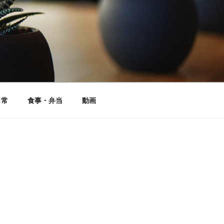
日常
食事・弁当
動画