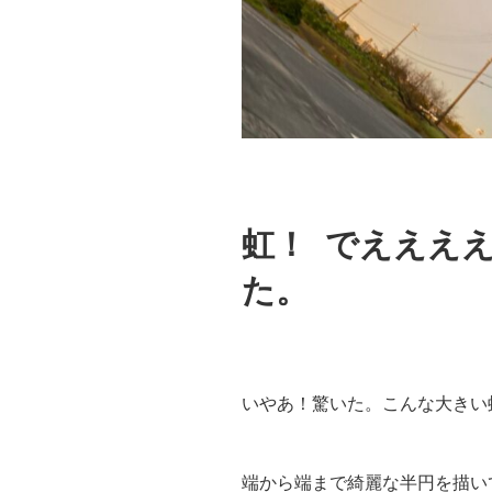
虹！ でえええ
た。
いやあ！驚いた。こんな大きい
端から端まで綺麗な半円を描い