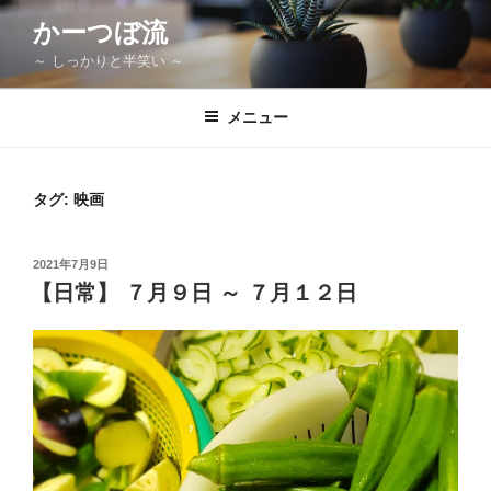
コ
かーつぼ流
ン
～ しっかりと半笑い ～
テ
ン
ツ
メニュー
へ
ス
キ
タグ:
映画
ッ
プ
投
2021年7月9日
稿
【日常】 ７月９日 ～ ７月１２日
日: