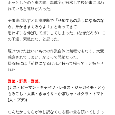
ホッとしたのも束の間、親戚宅が冠水して後始末に追わ
れていると連絡が入った。
子供達に話すと即決即断で
「せめてもの足しになるのな
ら、汗かきまくろうよ！」
と返ってきて、
思わず手を伸ばして握手してしまった。(なぜだろう) こ
の子達、素敵だな、と思った。
駆けつけたはいいものの作業自体は然程でもなく、大変
感謝されてしまい、かえって恐縮だった。
帰る時には「荷物になるけれど持って帰って」と持たさ
れた
野菜・野菜・野菜。
(ナス・ピーマン・キャベツ・レタス・ジャガイモ・とう
もろこし・大葉・きゅうり・かぼちゃ・オクラ・トマト
(大・プチ))
なんだかこちらが申し訳なくなる程の量を頂いてしまっ