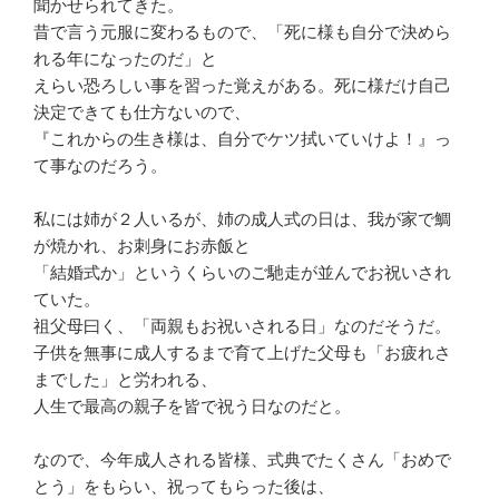
聞かせられてきた。
昔で言う元服に変わるもので、「死に様も自分で決めら
れる年になったのだ」と
えらい恐ろしい事を習った覚えがある。死に様だけ自己
決定できても仕方ないので、
『これからの生き様は、自分でケツ拭いていけよ！』っ
て事なのだろう。
私には姉が２人いるが、姉の成人式の日は、我が家で鯛
が焼かれ、お刺身にお赤飯と
「結婚式か」というくらいのご馳走が並んでお祝いされ
ていた。
祖父母曰く、「両親もお祝いされる日」なのだそうだ。
子供を無事に成人するまで育て上げた父母も「お疲れさ
までした」と労われる、
人生で最高の親子を皆で祝う日なのだと。
なので、今年成人される皆様、式典でたくさん「おめで
とう」をもらい、祝ってもらった後は、