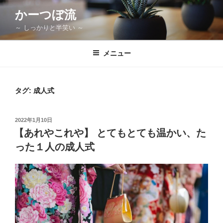
コ
かーつぼ流
ン
～ しっかりと半笑い ～
テ
ン
ツ
メニュー
へ
ス
キ
タグ:
成人式
ッ
プ
投
2022年1月10日
稿
【あれやこれや】 とてもとても温かい、た
日:
った１人の成人式