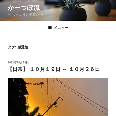
コ
かーつぼ流
ン
～ しっかりと半笑い ～
テ
ン
ツ
メニュー
へ
ス
キ
タグ:
感受性
ッ
プ
投
2021年10月19日
稿
【日常】 １０月１９日 ～ １０月２６日
日: