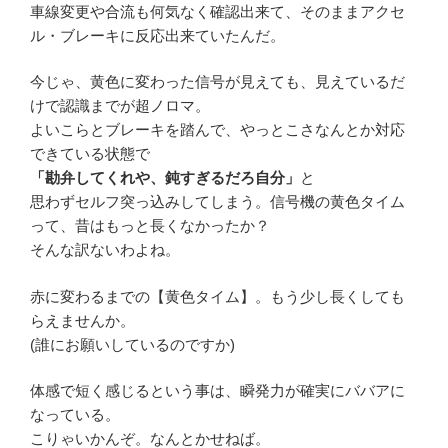
車線変更や合流も何気なく確認出来て、そのままアクセ
ル・ブレーキに反応出来ていたんだ。
今じゃ、黄色に変わった信号が見えても、見えているだ
けで認識までが超ノロマ。
よいこらとブレーキを踏んで、やっとこさなんとか対応
できている状態で
「勘弁してくれや、鈍すぎるだろ自分」
と
思わずセルフ突っ込みしてしまう。信号機の黄色タイム
って、昔はもっと長くなかったか？
そんな訳ないわよね。
赤に変わるまでの【黄色タイム】。もう少し長くしても
らえませんか。
(誰にお願いしているのですか)
体感で短く感じるという事は、瞬発力が確実にババアに
なっている。
こりゃいかんぞ。なんとかせねば。