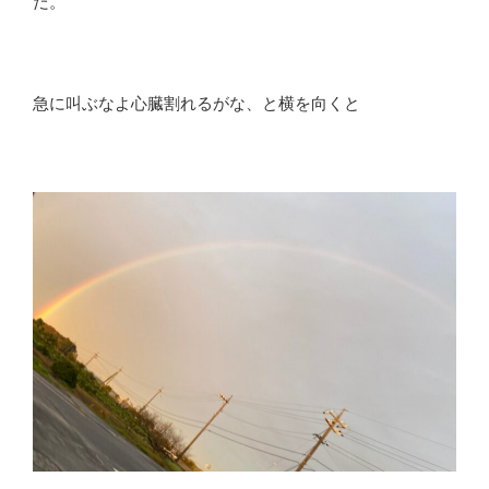
だ。
急に叫ぶなよ心臓割れるがな、と横を向くと