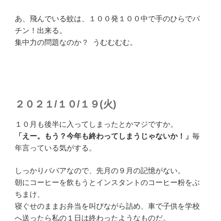
あ、飛んでいる蚊は、１００発１００中で手のひらでパ
チン！出来る。
集中力の問題なのか？ うむむむむ。
２０２１/１０/１９(火)
１０月も後半に入ってしまったとかマジですか。
「えー。もう？今年も終わってしまうじゃないか！」
毎
年言っている気がする。
しっかりババアなので、先月の９月の記憶がない。
朝にコーヒーを飲もうとインスタントのコーヒー粉をぶ
ちまけ、
寝ぐせのままお弁当を叫びながら詰め、車で子供を学校
へ送ったら私の１日は終わったようなものだ。