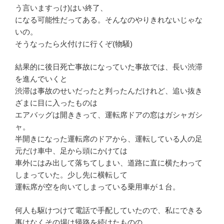
う言いますっけ)はい終了、
になる可能性だってある。そんなのやりきれないじゃな
いの。
そうなったら火付けに行くぞ(物騒)
結果的に後日死亡事故になっていた事故では、長い渋滞
を進んでいくと
渋滞は事故のせいだったと判ったんだけれど、追い抜き
ざまに目に入ったものは
エアバッグは開ききって、運転席ドアの窓はガシャガシ
ャ。
半開きになった運転席のドアから、運転している人の足
元だけ車中、足から頭にかけては
車外にはみ出して落ちてしまい、道路に直に横たわって
しまっていた。少し先に横転して
運転席が空を向いてしまっている乗用車が１台。
何人も駆けつけて電話で手配していたので、私にできる
事はなくその場は帰路を続けたものの、