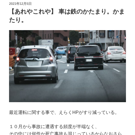
投
2021年12月5日
稿
【あれやこれや】 車は鉄のかたまり。かま
日:
たり。
最近運転に関する事で、えらくHPがすり減っている。
１０月から事故に遭遇する頻度が半端なく、
その中には何件か死亡事故も混じっているからなおさら