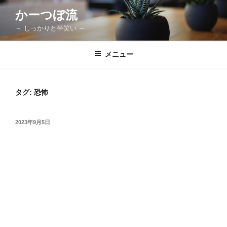
コ
かーつぼ流
ン
～ しっかりと半笑い ～
テ
ン
ツ
メニュー
へ
ス
キ
タグ:
恐怖
ッ
プ
投
2023年9月5日
稿
日: