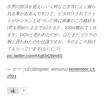
次男の部活を迎えにいく時など夕方によく煽ら
れる事があるんですけど、ビタ付けされてライ
トがカンカンと近づいた時に画像のこの格好を
(窓を閉めたままでも)すると、100%離れてくれ
ます。DQNと思われたのか、はたまたゴリラの
腕と思われたのかは謎ですが、今のところ助け
てもらっています(なにに？)
pic.twitter.com/hXgEbQBm6S
— かーつぼ (@tugiate_atenuno)
November 13,
2021
0