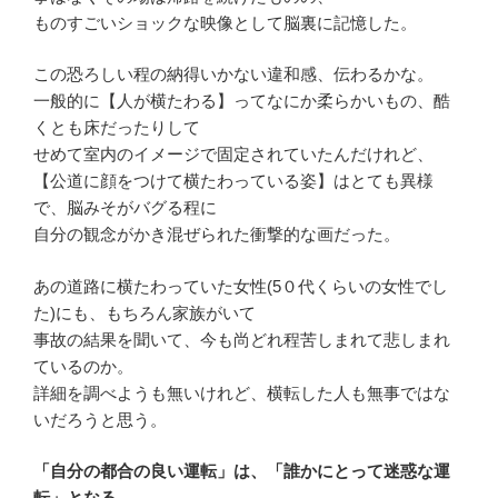
ものすごいショックな映像として脳裏に記憶した。
この恐ろしい程の納得いかない違和感、伝わるかな。
一般的に【人が横たわる】ってなにか柔らかいもの、酷
くとも床だったりして
せめて室内のイメージで固定されていたんだけれど、
【公道に顔をつけて横たわっている姿】はとても異様
で、脳みそがバグる程に
自分の観念がかき混ぜられた衝撃的な画だった。
あの道路に横たわっていた女性(5０代くらいの女性でし
た)にも、もちろん家族がいて
事故の結果を聞いて、今も尚どれ程苦しまれて悲しまれ
ているのか。
詳細を調べようも無いけれど、横転した人も無事ではな
いだろうと思う。
「自分の都合の良い運転」は、「誰かにとって迷惑な運
転」となる。