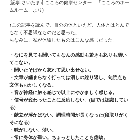
(記事:さいたま市こころの健康センター 「こころのホー
ムルーム」より)
↑この記事を読んで、自分の体といえど、人体とはとんで
もなく不思議なものだと思った。
ちなみに、私が体験したものはこんな感じだった。
・なにを見ても聞いてもなんの感動も驚きも怒りも湧い
てこない。
・聞いたそばから忘れて思い出せない。
・文章が纏まらなく打っては消しの繰り返し、句読点も
文体もおかしくなる。
・音が神経に触る感じで以上にやかましく感じる。
・信号が変わったことに反応しない。(目では認識してい
る)
・献立が浮かばない、調理時間が長くなった(段取りがく
そになる)
・味がしない。薄い。
・常に身体が重い。ちょっとしたことも億劫。