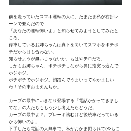
前を走っていたスマホ運転の人に、たまたま私が右折レ
ーンで並んだので
「あなたの運転怖いよ」と知らせてみようとしてみたと
ころ、
停車しているお姉ちゃんは真下を向いてスマホをポチポ
チだから目も合わない。
知らせようが無いじゃないか。もはやテロだろ。
しかもお姉ちゃん、ポチポチしながら鼻に指突っ込んで
ホジホジ。
ポチポチでホジホジ。韻踏んでうまいってやかましい
わ！その車おまえんちか。
カーブの最中にいきなり登場する「電話かかってきまし
てな」の人たちももう少し考えたらどうだ。
カーブの最中よ？。ブレーキ踏むけど後続車だっている
から怖いのよ。
下手したら電話の人無事で、私がおかま掘られて(今もこ