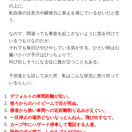
の上に、
私自身の注意力や瞬発力に衰えを感じているせいだと思
う。
なので、間違っても事故を起こさないように気を付けて
いるつもりなのだが、
それでも毎日ひやひやしている気がする。ひどい時は心
臓バクバク手汗はびっちょりで、
叫び出しそうになる位に腹が立つこともある。
子供達とも話してみた所、私はこんな状況に怒り狂って
いるらしい。
デフォルトの車間距離が近い。
後ろからのハイビームで目が死ぬ。
横道から狭い車間への近距離割り込みがえぐい。
一旦停止の場所どないなっとんねん。飛び出すなて。
カーブ中にハザード停車して電話する人達。
論外のポイ捨て。しかもゴミがでかい。