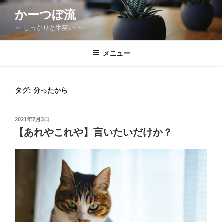
コ
かーつぼ流
ン
～ しっかりと半笑い ～
テ
ン
ツ
メニュー
へ
ス
キ
タグ:
分ったから
ッ
プ
投
2021年7月3日
稿
【あれやこれや】言いたいだけか？
日: