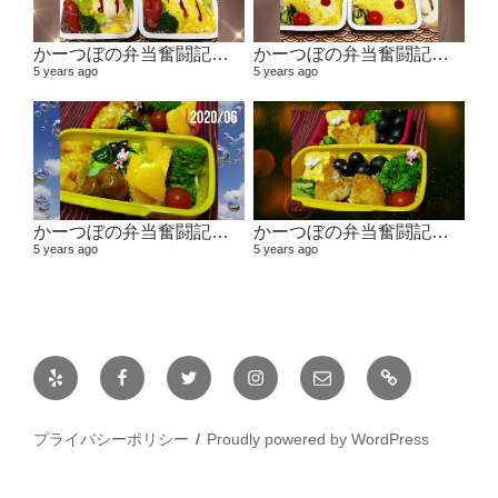
かーつぼの弁当奮闘記その４ 【２０２０年１１月～２０２１年１月】
かーつぼの弁当奮闘記その３ 【２０２０年８・９月～１０月】
5 years ago
5 years ago
かーつぼの弁当奮闘記その２ 【２０２０年６月～７月】
かーつぼの弁当奮闘記その1 2020年４月～５月
5 years ago
5 years ago
Yelp
Facebook
Twitter
Instagram
メ
日
ー
常
ル
プライバシーポリシー
Proudly powered by WordPress