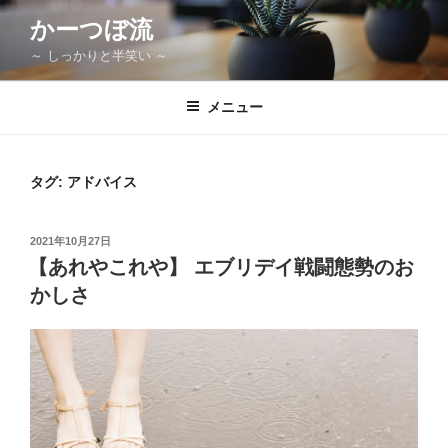
コ
かーつぼ流
ン
～ しっかりと半笑い ～
テ
ン
ツ
メニュー
へ
ス
キ
タグ:
アドバイス
ッ
プ
投
2021年10月27日
稿
【あれやこれや】 エブリデイ戦闘態勢のお
日:
かしさ