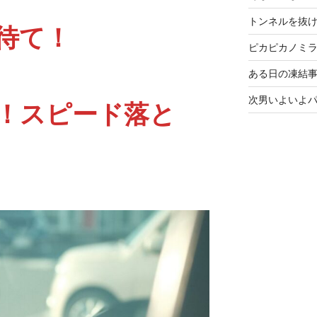
トンネルを抜
待て！
ピカピカノミ
ある日の凍結事
次男いよいよ
！スピード落と