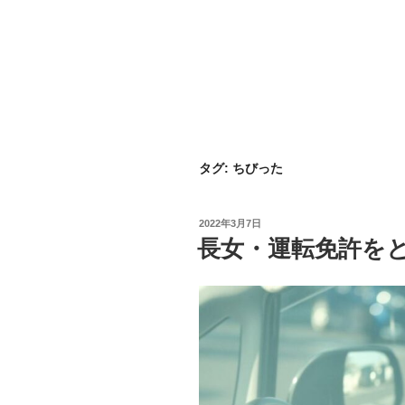
タグ:
ちびった
投
2022年3月7日
稿
長女・運転免許を
日: