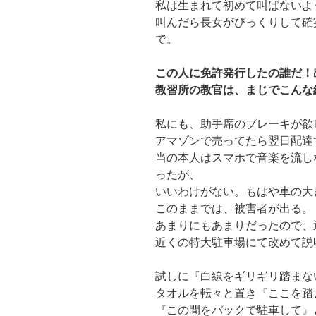
私は生まれて初めて叫ばないよ
叫んだら長女がびっくりして確
で。
この人に免許発行したの誰だ！
教習所の教官は、まじでこんな
私にも、助手席のブレーキが欲
アマゾンで売ってたら翌日配達
当の本人はスマホで音楽を流し
ったが、
いいわけがない。もはや車の大
このままでは、被害者が出る。
あまりにもあまりだったので、
近くの特大駐車場にて改めて説
試しに『白線をギリギリ踏まな
タオルを転々と置き『ここを踏
『この間をバックで駐車して』