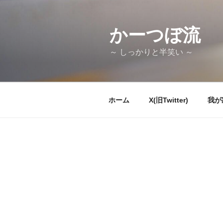
コ
ン
テ
かーつぼ流
ン
～ しっかりと半笑い ～
ツ
へ
ス
キ
ホーム
X(旧Twitter)
我が
ッ
プ