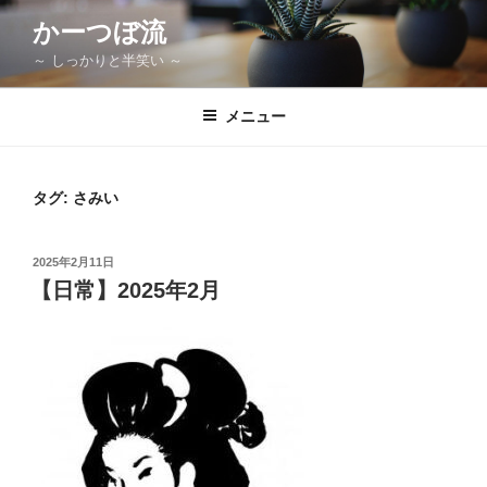
コ
かーつぼ流
ン
～ しっかりと半笑い ～
テ
ン
ツ
メニュー
へ
ス
キ
タグ:
さみい
ッ
プ
投
2025年2月11日
稿
【日常】2025年2月
日: