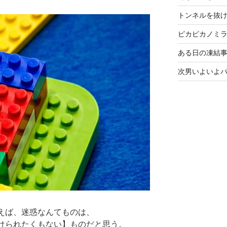
トンネルを抜
ピカピカノミ
ある日の凍結事
次男いよいよ
えば、迷惑なんてものは、
けられたくもない】ものだと思う。