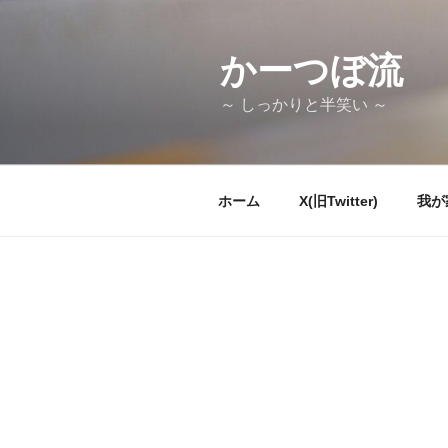
コ
ン
テ
かーつぼ流
ン
～ しっかりと半笑い ～
ツ
へ
ス
キ
ホーム
X(旧Twitter)
我が
ッ
プ