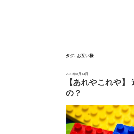
タグ:
お互い様
投
2021年8月13日
稿
【あれやこれや】
日:
の？