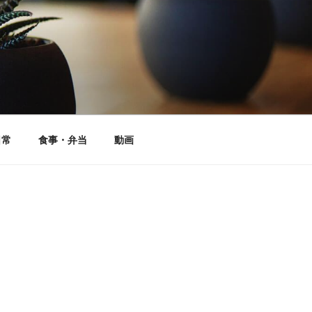
日常
食事・弁当
動画