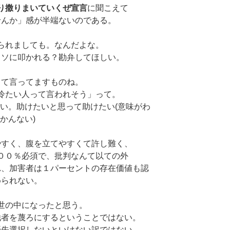
り撒りまいていくぜ宣言
に聞こえて
せんか」感が半端ないのである。
られましても。なんだよな。
クソに叩かれる？勘弁してほしい。
って言ってますものね。
冷たい人って言われそう」って。
い。助けたいと思って助けたい(意味がわ
かんない)
やすく、腹を立てやすくて許し難く、
００％必須で、批判なんて以ての外
れ、加害者は１パーセントの存在価値も認
められない。
世の中になったと思う。
他者を蔑ろにするということではない。
優先選択しないといけない訳ではない。