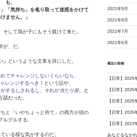
も、
2021年9月
力」「気持ち」を毟り取って迷惑をかけて
いけません。」
2021年8月
2021年7月
。そして我が子にもそう躾けて来た。
2021年6月
所が、だ。
い」
というような文章を目にした。
最近の投稿
恐れてチャレンジしないくらいなら、
【日常】2025
チャレンジするべき！
という話や、
【日常】2025
もがするしされるし、それが
当たり前
。
と
う話だった。
【日常】2025
【日常】2025
持ちと「いやちょっと待て」の両方が頭の
グルグルする。
【日常】2023
れている様な気がするのだ。
あなどるなか