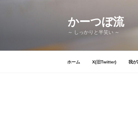
コ
ン
テ
かーつぼ流
ン
～ しっかりと半笑い ～
ツ
へ
ス
キ
ホーム
X(旧Twitter)
我が
ッ
プ