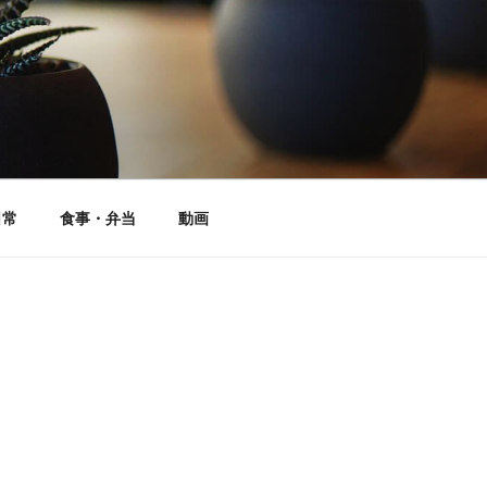
日常
食事・弁当
動画