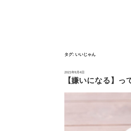
タグ:
いいじゃん
投
2021年9月4日
稿
【嫌いになる】っ
日: