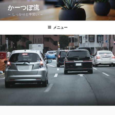
コ
かーつぼ流
ン
～ しっかりと半笑い ～
テ
ン
ツ
メニュー
へ
ス
キ
ッ
プ