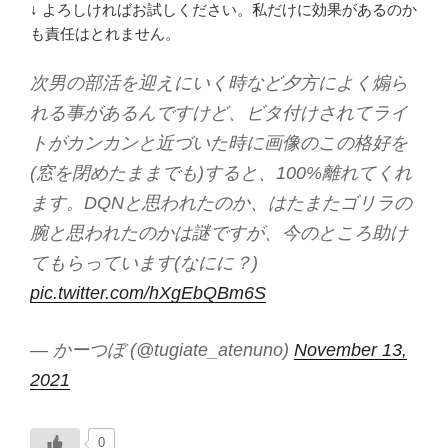
↓ よろしければお試しください。私だけに効果があるのか
も責任はとれません。
次男の部活を迎えにいく時など夕方によく煽ら
れる事があるんですけど、ビタ付けされてライ
トがカンカンと近づいた時に画像のこの格好を
(窓を閉めたままでも)すると、100%離れてくれ
ます。DQNと思われたのか、はたまたゴリラの
腕と思われたのかは謎ですが、今のところ助け
てもらっています(なにに？)
pic.twitter.com/hXgEbQBm6S
— かーつぼ (@tugiate_atenuno)
November 13,
2021
0