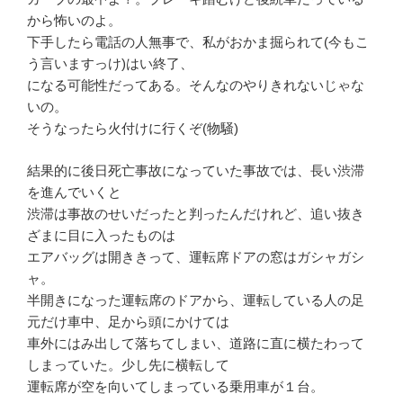
から怖いのよ。
下手したら電話の人無事で、私がおかま掘られて(今もこ
う言いますっけ)はい終了、
になる可能性だってある。そんなのやりきれないじゃな
いの。
そうなったら火付けに行くぞ(物騒)
結果的に後日死亡事故になっていた事故では、長い渋滞
を進んでいくと
渋滞は事故のせいだったと判ったんだけれど、追い抜き
ざまに目に入ったものは
エアバッグは開ききって、運転席ドアの窓はガシャガシ
ャ。
半開きになった運転席のドアから、運転している人の足
元だけ車中、足から頭にかけては
車外にはみ出して落ちてしまい、道路に直に横たわって
しまっていた。少し先に横転して
運転席が空を向いてしまっている乗用車が１台。