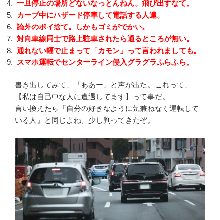
一旦停止の場所どないなっとんねん。飛び出すなて。
カーブ中にハザード停車して電話する人達。
論外のポイ捨て。しかもゴミがでかい。
対向車線同士で路上駐車されたら通るところが無い。
通れない幅で止まって「カモン」って言われましても。
スマホ運転でセンターライン侵入グラグラふらふら。
書き出してみて、「ああー」と声が出た。これって、
【私は自己中な人に遭遇してます】って事だ。
言い換えたら『自分の好きなように気兼ねなく運転して
いる人』と同じよね。少し判ってきたぞ。