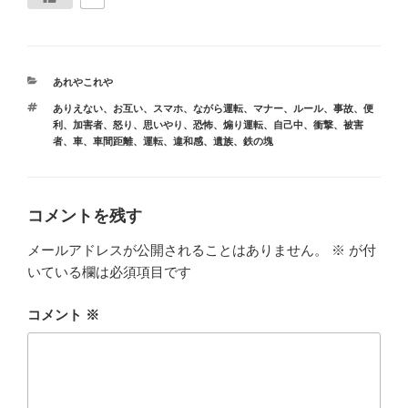
カ
あれやこれや
テ
タ
ありえない
、
お互い
、
スマホ
、
ながら運転
、
マナー
、
ルール
、
事故
、
便
ゴ
グ
利
、
加害者
、
怒り
、
思いやり
、
恐怖
、
煽り運転
、
自己中
、
衝撃
、
被害
リ
者
、
車
、
車間距離
、
運転
、
違和感
、
遺族
、
鉄の塊
ー
コメントを残す
メールアドレスが公開されることはありません。
※
が付
いている欄は必須項目です
コメント
※