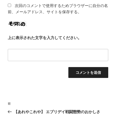
次回のコメントで使用するためブラウザーに自分の名
前、メールアドレス、サイトを保存する。
上に表示された文字を入力してください。
投
前
前
稿
の
【あれやこれや】 エブリデイ戦闘態勢のおかしさ
ナ