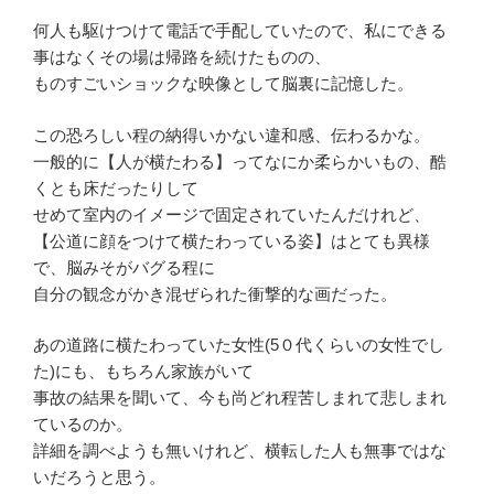
何人も駆けつけて電話で手配していたので、私にできる
事はなくその場は帰路を続けたものの、
ものすごいショックな映像として脳裏に記憶した。
この恐ろしい程の納得いかない違和感、伝わるかな。
一般的に【人が横たわる】ってなにか柔らかいもの、酷
くとも床だったりして
せめて室内のイメージで固定されていたんだけれど、
【公道に顔をつけて横たわっている姿】はとても異様
で、脳みそがバグる程に
自分の観念がかき混ぜられた衝撃的な画だった。
あの道路に横たわっていた女性(5０代くらいの女性でし
た)にも、もちろん家族がいて
事故の結果を聞いて、今も尚どれ程苦しまれて悲しまれ
ているのか。
詳細を調べようも無いけれど、横転した人も無事ではな
いだろうと思う。