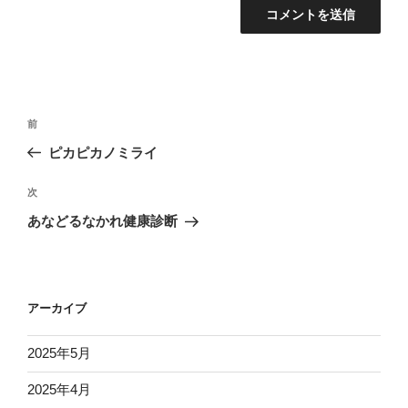
投
前
前
稿
の
ピカピカノミライ
ナ
投
ビ
稿
次
次
ゲ
の
あなどるなかれ健康診断
投
ー
稿
シ
ョ
アーカイブ
ン
2025年5月
2025年4月