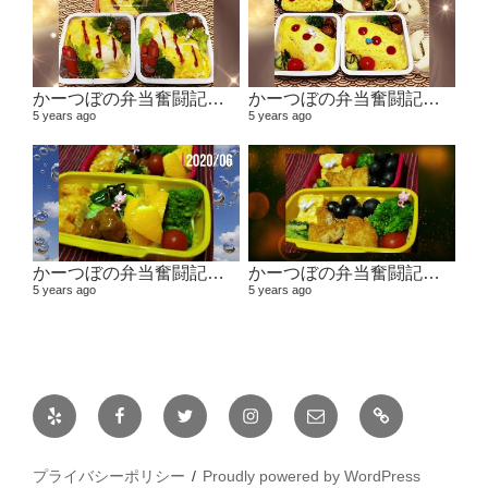
かーつぼの弁当奮闘記その４ 【２０２０年１１月～２０２１年１月】
かーつぼの弁当奮闘記その３ 【２０２０年８・９月～１０月】
5 years ago
5 years ago
かーつぼの弁当奮闘記その２ 【２０２０年６月～７月】
かーつぼの弁当奮闘記その1 2020年４月～５月
5 years ago
5 years ago
Yelp
Facebook
Twitter
Instagram
メ
日
ー
常
ル
プライバシーポリシー
Proudly powered by WordPress