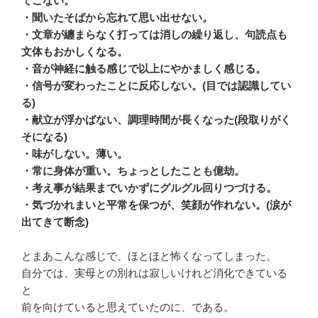
てこない。
・聞いたそばから忘れて思い出せない。
・文章が纏まらなく打っては消しの繰り返し、句読点も
文体もおかしくなる。
・音が神経に触る感じで以上にやかましく感じる。
・信号が変わったことに反応しない。(目では認識してい
る)
・献立が浮かばない、調理時間が長くなった(段取りがく
そになる)
・味がしない。薄い。
・常に身体が重い。ちょっとしたことも億劫。
・考え事が結果までいかずにグルグル回りつづける。
・気づかれまいと平常を保つが、笑顔が作れない。(涙が
出てきて断念)
とまあこんな感じで、ほとほと怖くなってしまった。
自分では、実母との別れは寂しいけれど消化できている
と
前を向けていると思えていたのに、である。