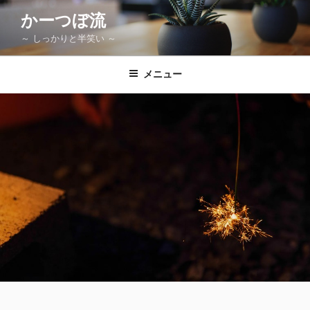
コ
かーつぼ流
ン
～ しっかりと半笑い ～
テ
ン
ツ
メニュー
へ
ス
キ
ッ
プ