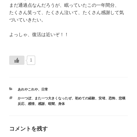
まだ通過点なんだろうが、眠っていたこの一年間分、
たくさん笑って、たくさん泣いて、たくさん感謝して気
づいていきたい。
よっしゃ、復活は近いぞ！！
1
カ
あれやこれや
、
日常
テ
タ
かーつぼ
、
また一つ大きくなったぜ
、
初めての経験
、
安堵
、
恐怖
、
悲嘆
ゴ
グ
反応
、
感情
、
感謝
、
暗闇
、
身体
リ
ー
コメントを残す