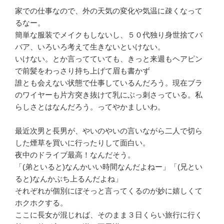
家での仕事なので、外の天気の変化や気温に疎くなって
るなー。
簡単な服装でメイクもしないし、５０代独り身世捨てバ
バア、いろいろ考えて生きないといけない。
いけない。とか言ってていても、きっと来週もヘアピン
で前髪をわっさり持ち上げて眉も書かず
誰とも会えない状態で仕事しているんだろう。現在ブラ
のワイヤーも片方突き抜けて乳にぶっ刺さっている。私
らしさとはなんだろう。ってやかましいわ。
最近次男と長男が、やいのやいの言いながら二人で切ら
した煙草を買いに行ったりして面白い。
夜中のドライブ最高！なんだそう。
「(弟といると)なんかいい時間なんだよねー」「(兄とい
ると)なんかぶち上るんだよね」
それぞれが個別にぼそっと言ってくるのが妙に嬉しくて
ホクホクする。
ここに長女が混じれば、そのまま３日くらい旅行に行く