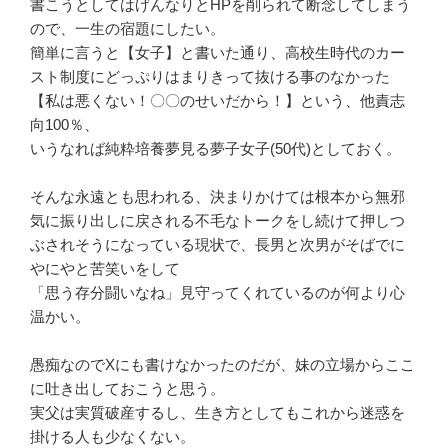
書こうとしてはげんなりとHPを削られて断念してしまう
ので、一生の宿題にしたい。
簡単に言うと【女子】と書いた通り、高校生時代のカー
スト制度にどっぷりはまりきって抜ける事のなかった
【私は悪くない！〇〇のせいだから！】という、他責志
向100％、
いうなれば純粋培養夢見る夢子女子(50代)としておく。
そんな永遠とも思われる、決まりかけては根本から無邪
気に振り出しに戻される不毛なトークをし続けて押しつ
ぶされそうになっている現状で、長男と次男がそばでに
やにやと苦笑いをして
「思う存分闘いなね」見守ってくれているのが何より心
温かい。
愚痴なのでXにも書けなかったのだが、妹の立場からここ
に吐き出しておこうと思う。
実父は実質破産するし、生き方としてもこれから迷惑を
掛ける人も少なくない。