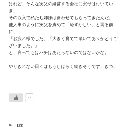
けれど、そんな実父の経営する会社に実母は付いてい
き、
その収入で私たち姉妹は食わせてもらってきたんだ。
他人事のように実父を責めて「恥ずかしい」と罵る前
に、
『お疲れ様でした』『大きく育てて頂いてありがとうご
ざいました。』
と、言ってもはバチはあたらないのではないかな。
やりきれない日々はもうしばらく続きそうです。きつ。
0
カ
日常