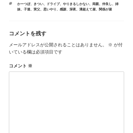
テ
タ
かーつぼ
、
きつい
、
ドライブ
、
やりきるしかない
、
両親
、
仲良し
、
姉
ゴ
グ
妹
、
子達
、
実父
、
思いやり
、
感謝
、
深夜
、
溝超えて崖
、
関係が崖
リ
ー
コメントを残す
メールアドレスが公開されることはありません。
※
が付
いている欄は必須項目です
コメント
※