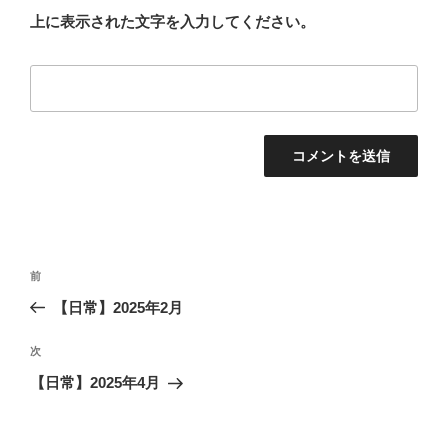
上に表示された文字を入力してください。
投
前
前
稿
の
【日常】2025年2月
ナ
投
ビ
稿
次
次
ゲ
の
【日常】2025年4月
投
ー
稿
シ