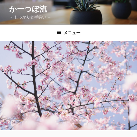
コ
かーつぼ流
ン
～ しっかりと半笑い ～
テ
ン
ツ
メニュー
へ
ス
キ
ッ
プ