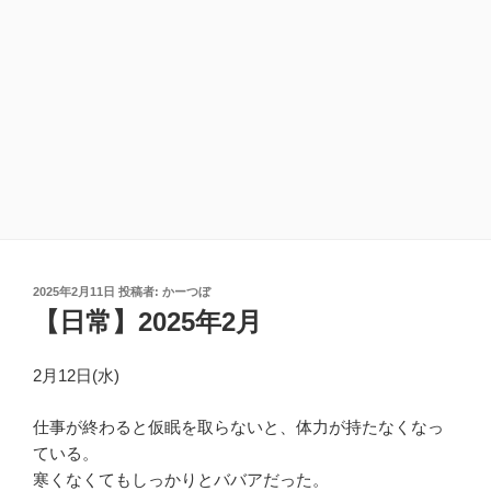
投
2025年2月11日
投稿者:
かーつぼ
稿
【日常】2025年2月
日:
2月12日(水)
仕事が終わると仮眠を取らないと、体力が持たなくなっ
ている。
寒くなくてもしっかりとババアだった。