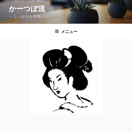
コ
かーつぼ流
ン
～ しっかりと半笑い ～
テ
ン
ツ
メニュー
へ
ス
キ
ッ
プ