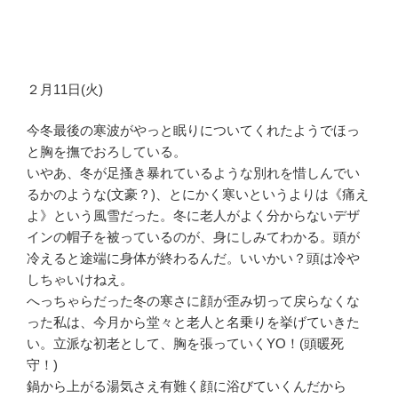
２月11日(火)
今冬最後の寒波がやっと眠りについてくれたようでほっ
と胸を撫でおろしている。
いやあ、冬が足搔き暴れているような別れを惜しんでい
るかのような(文豪？)、とにかく寒いというよりは《痛え
よ》という風雪だった。冬に老人がよく分からないデザ
インの帽子を被っているのが、身にしみてわかる。頭が
冷えると途端に身体が終わるんだ。いいかい？頭は冷や
しちゃいけねえ。
へっちゃらだった冬の寒さに顔が歪み切って戻らなくな
った私は、今月から堂々と老人と名乗りを挙げていきた
い。立派な初老として、胸を張っていくYO！(頭暖死
守！)
鍋から上がる湯気さえ有難く顔に浴びていくんだから