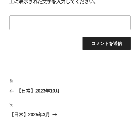
上に表示された文字を入力してください。
投
前
前
稿
の
【日常】2023年10月
ナ
投
ビ
稿
次
次
ゲ
の
【日常】2025年3月
投
ー
稿
シ
ョ