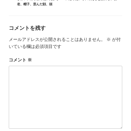
ゴ
グ
老
、
帽子
、
歪んだ顔
、
頭
リ
ー
コメントを残す
メールアドレスが公開されることはありません。
※
が付
いている欄は必須項目です
コメント
※