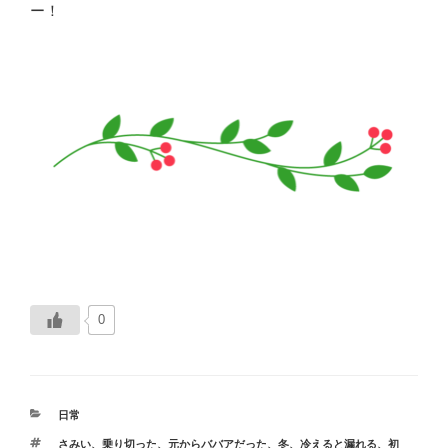
ー！
0
カ
日常
テ
タ
さみい
、
乗り切った
、
元からババアだった
、
冬
、
冷えると漏れる
、
初