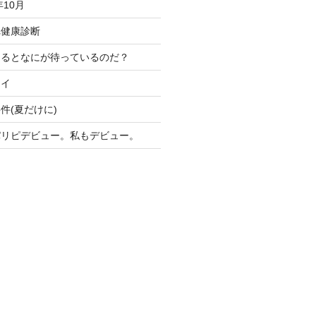
年10月
れ健康診断
けるとなにが待っているのだ？
ライ
件(夏だけに)
パリピデビュー。私もデビュー。