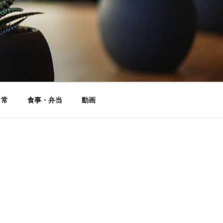
日常
食事・弁当
動画