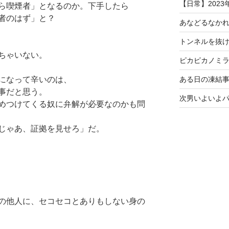
【日常】2023
ら喫煙者」となるのか。下手したら
者のはず」と？
あなどるなか
トンネルを抜
ちゃいない。
ピカピカノミ
になって辛いのは、
ある日の凍結事
事だと思う。
次男いよいよ
めつけてくる奴に弁解が必要なのかも問
じゃあ、証拠を見せろ」だ。
の他人に、セコセコとありもしない身の