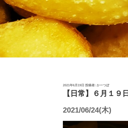
投
2021年6月19日
投稿者:
かーつぼ
稿
【日常】６月１９
日:
2021/06/24(木)