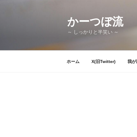
コ
ン
テ
かーつぼ流
ン
～ しっかりと半笑い ～
ツ
へ
ス
キ
ホーム
X(旧Twitter)
我が
ッ
プ